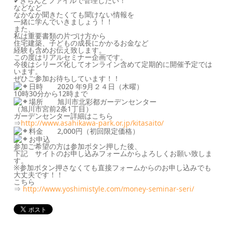
✔︎
きちんとファイルで管理したい！
などなど
なかなか聞きたくても聞けない情報を
一緒に学んでいきましょう！！
また、
私は重要書類の片づけ方から
住宅建築、子どもの成長にかかるお金など
経験も含めお伝え致します。
この度はリアルセミナー企画です。
今後はシリーズ化してオンライン含めて定期的に開催予定では
います。
ぜひご参加お待ちしています！！
日時 2020 年9月２４日（木曜）
10時30分から12時まで
場所 旭川市北彩都ガーデンセンター
（旭川市宮前2条1丁目）
ガーデンセンター詳細はこちら
⇒
http://www.asahikawa-park.or.jp/kitasaito/
料金 2,000円（初回限定価格）
お申込
参加ご希望の方は参加ボタン押した後、
下記 サイトのお申し込みフォームからよろしくお願い致しま
す。
※参加ボタン押さなくても直接フォームからのお申し込みでも
大丈夫です！！
こちら
⇒
http://www.yoshimistyle.com/money-seminar-seri/