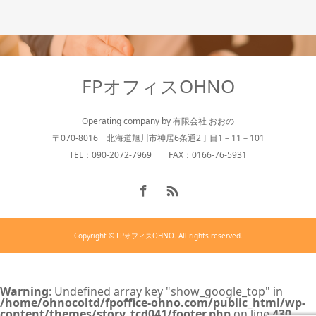
FPオフィスOHNO
Operating company by 有限会社 おおの
〒070-8016 北海道旭川市神居6条通2丁目1－11－101
TEL：090-2072-7969 FAX：0166-76-5931
Copyright © FPオフィスOHNO. All rights reserved.
Warning
: Undefined array key "show_google_top" in
/home/ohnocoltd/fpoffice-ohno.com/public_html/wp-
content/themes/story_tcd041/footer.php
on line
430