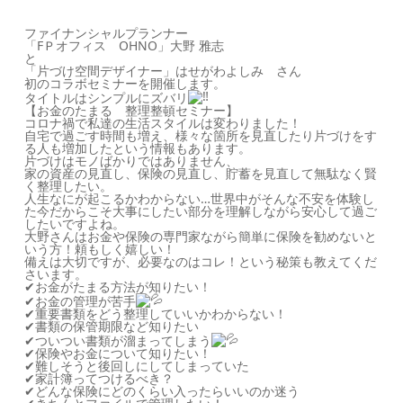
ファイナンシャルプランナー
「FＰオフィス OHNO」大野 雅志
と
「片づけ空間デザイナー」はせがわよしみ さん
初のコラボセミナーを開催します。
タイトルはシンプルにズバリ
【お金のたまる 整理整頓セミナー】
コロナ禍で私達の生活スタイルは変わりました！
自宅で過ごす時間も増え、様々な箇所を見直したり片づけをす
る人も増加したという情報もあります。
片づけはモノばかりではありません、
家の資産の見直し、保険の見直し、貯蓄を見直して無駄なく賢
く整理したい。
人生なにが起こるかわからない…世界中がそんな不安を体験し
た今だからこそ大事にしたい部分を理解しながら安心して過ご
したいですよね。
大野さんはお金や保険の専門家ながら簡単に保険を勧めないと
いう方！頼もしく嬉しい！
備えは大切ですが、必要なのはコレ！という秘策も教えてくだ
さいます。
✔︎
お金がたまる方法が知りたい！
✔︎
お金の管理が苦手
✔︎
重要書類をどう整理していいかわからない！
✔︎
書類の保管期限など知りたい
✔︎
ついつい書類が溜まってしまう
✔︎
保険やお金について知りたい！
✔︎
難しそうと後回しにしてしまっていた
✔︎
家計簿ってつけるべき？
✔︎
どんな保険にどのくらい入ったらいいのか迷う