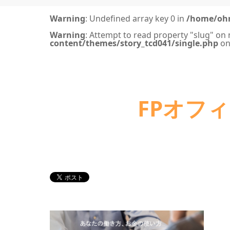
Warning
: Undefined array key 0 in
/home/ohn
Warning
: Attempt to read property "slug" on 
content/themes/story_tcd041/single.php
on
FPオフィ